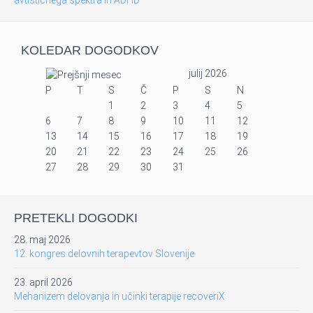
avtističnega spektra in ADHD
KOLEDAR DOGODKOV
julij 2026
P
T
S
Č
P
S
N
1
2
3
4
5
6
7
8
9
10
11
12
13
14
15
16
17
18
19
20
21
22
23
24
25
26
27
28
29
30
31
PRETEKLI DOGODKI
28. maj 2026
12. kongres delovnih terapevtov Slovenije
23. april 2026
Mehanizem delovanja in učinki terapije recoveriX