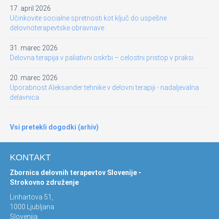
17. april 2026
Učinkovite socialne spretnosti kot ključ do uspešne
delovnoterapevtske obravnave
31. marec 2026
Delovna terapija v paliativni oskrbi – celostni pristop v praksi
20. marec 2026
Uporabnost Aleksander tehnike v delovni terapiji - nadaljevalna
delavnica
Vsi pretekli dogodki (arhiv)
KONTAKT
Zbornica delovnih terapevtov Slovenije -
Strokovno združenje
Linhartova 51,
1000 Ljubljana
Slovenija