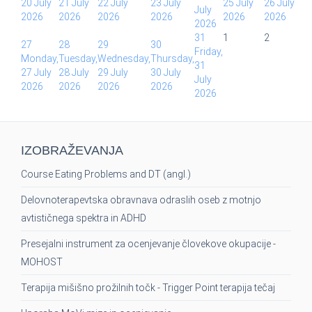
20 July
21 July
22 July
23 July
25 July
26 July
July
2026
2026
2026
2026
2026
2026
2026
31
1
2
27
28
29
30
Friday,
Monday,
Tuesday,
Wednesday,
Thursday,
31
27 July
28 July
29 July
30 July
July
2026
2026
2026
2026
2026
IZOBRAŽEVANJA
Course Eating Problems and DT (angl.)
Delovnoterapevtska obravnava odraslih oseb z motnjo
avtističnega spektra in ADHD
Presejalni instrument za ocenjevanje človekove okupacije -
MOHOST
Terapija mišišno prožilnih točk - Trigger Point terapija tečaj