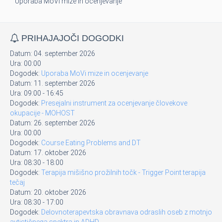
Uporaba MoVi mize in ocenjevanje
PRIHAJAJOČI DOGODKI
Datum:
04. september 2026
Ura:
00:00
Dogodek:
Uporaba MoVi mize in ocenjevanje
Datum:
11. september 2026
Ura:
09:00
-
16:45
Dogodek:
Presejalni instrument za ocenjevanje človekove
okupacije - MOHOST
Datum:
26. september 2026
Ura:
00:00
Dogodek:
Course Eating Problems and DT
Datum:
17. oktober 2026
Ura:
08:30
-
18:00
Dogodek:
Terapija mišišno prožilnih točk - Trigger Point terapija
tečaj
Datum:
20. oktober 2026
Ura:
08:30
-
17:00
Dogodek:
Delovnoterapevtska obravnava odraslih oseb z motnjo