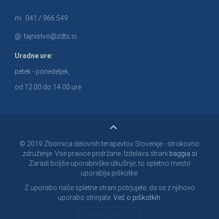
m:
041 / 966 549
@:
tajnistvo@zdts.si
Uradne ure:
petek - ponedeljek,
od 12.00 do 14.00 ure
© 2019 Zbornica delovnih terapevtov Slovenije - strokovno
združenje. Vse pravice pridržane. Izdelava strani
baggia.si
Zaradi boljše uporabniške izkušnje, to spletno mesto
uporablja piškotke.
Z uporabo naše spletne strani potrjujete, da se z njihovo
uporabo strinjate.
Več o piškotkih.
STRINJAM SE