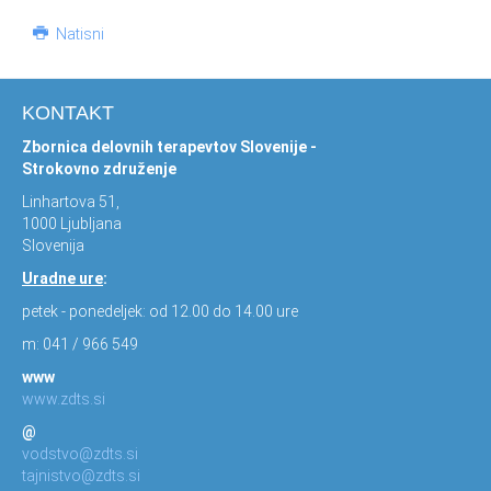
Natisni
KONTAKT
Zbornica delovnih terapevtov Slovenije -
Strokovno združenje
Linhartova 51,
1000 Ljubljana
Slovenija
Uradne ure
:
petek - ponedeljek: od 12.00 do 14.00 ure
m: 041 / 966 549
www
www.zdts.si
@
vodstvo@zdts.si
tajnistvo@zdts.si