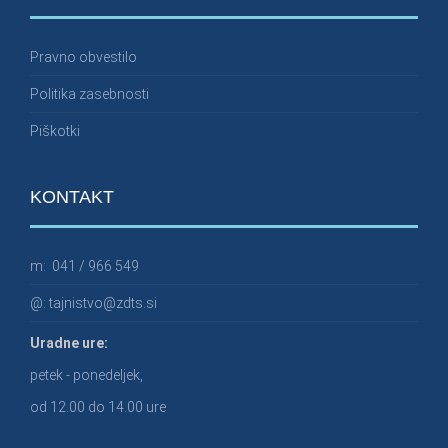
Pravno obvestilo
Politika zasebnosti
Piškotki
KONTAKT
m:
041 / 966 549
@:
tajnistvo@zdts.si
Uradne ure:
petek - ponedeljek,
od 12.00 do 14.00 ure