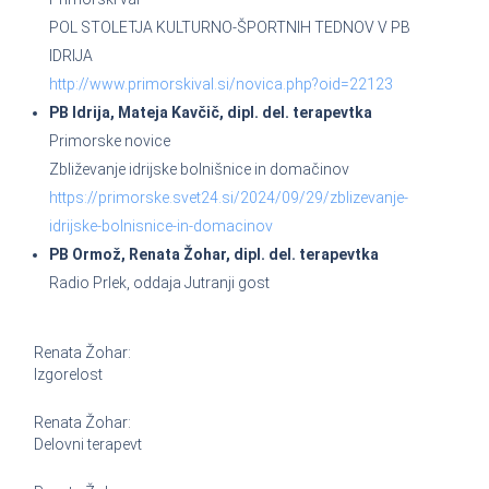
POL STOLETJA KULTURNO-ŠPORTNIH TEDNOV V PB
IDRIJA
http://www.primorskival.si/novica.php?oid=22123
PB Idrija, Mateja Kavčič, dipl. del. terapevtka
Primorske novice
Zbliževanje idrijske bolnišnice in domačinov
https://primorske.svet24.si/2024/09/29/zblizevanje-
idrijske-bolnisnice-in-domacinov
PB Ormož, Renata Žohar, dipl. del. terapevtka
Radio Prlek, oddaja Jutranji gost
Renata Žohar:
Izgorelost
Renata Žohar:
Delovni terapevt