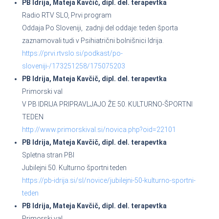
PB Idrija, Mateja Kavčič, dipl. del. terapevtka
Radio RTV SLO, Prvi program
Oddaja Po Sloveniji, zadnji del oddaje: teden športa
zaznamovali tudi v Psihiatrični bolnišnici Idrija.
https://prvi.rtvslo.si/podkast/po-
sloveniji-/173251258/175075203
PB Idrija, Mateja Kavčič, dipl. del. terapevtka
Primorski val
V PB IDRIJA PRIPRAVLJAJO ŽE 50. KULTURNO-ŠPORTNI
TEDEN
http://www.primorskival.si/novica.php?oid=22101
PB Idrija, Mateja Kavčič, dipl. del. terapevtka
Spletna stran PBI
Jubilejni 50. Kulturno športni teden
https://pb-idrija.si/sl/novice/jubilejni-50-kulturno-sportni-
teden
PB Idrija, Mateja Kavčič, dipl. del. terapevtka
Primorski val