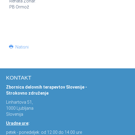
Renata Žohar:
PB Ormož
Natisni
KONTAKT
Zbornica delovnih terapevtov Slovenije -
Strokovno združenje
Linhartova 51,
1000 Ljubljana
Slovenija
Uradne ure
:
petek - ponedeljek: od 12.00 do 14.00 ure