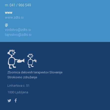
m: 041 / 966 549
www
www.zdts.si
@
vodstvo@zdts.si
tajnistvo@zdts.si
Zbornica delovnih terapevtov Slovenije
Strokovno združenje
Linhartova c. 51
1000 Ljubljana