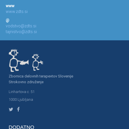
www
www.zdts.si
@
vodstvo@zdts.si
tajnistvo@zdts.si
Zbornica delovnih terapevtov Slovenije
Strokovno združenje
Linhartova c. 51
1000 Ljubljana
DODATNO