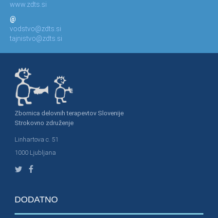
www.zdts.si
@
vodstvo@zdts.si
tajnistvo@zdts.si
Zbornica delovnih terapevtov Slovenije
Strokovno združenje
Linhartova c. 51
1000 Ljubljana
DODATNO