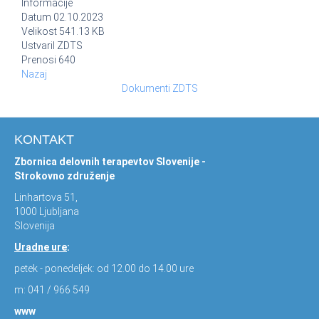
Informacije
Datum
02.10.2023
Velikost
541.13 KB
Ustvaril
ZDTS
Prenosi
640
Nazaj
Dokumenti ZDTS
KONTAKT
Zbornica delovnih terapevtov Slovenije -
Strokovno združenje
Linhartova 51,
1000 Ljubljana
Slovenija
Uradne ure
:
petek - ponedeljek: od 12.00 do 14.00 ure
m: 041 / 966 549
www