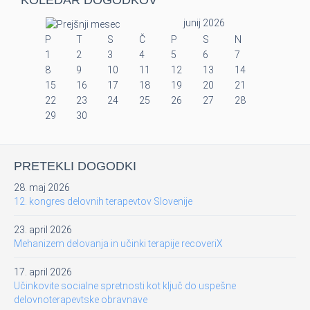
KOLEDAR DOGODKOV
junij 2026
P
T
S
Č
P
S
N
1
2
3
4
5
6
7
8
9
10
11
12
13
14
15
16
17
18
19
20
21
22
23
24
25
26
27
28
29
30
PRETEKLI DOGODKI
28. maj 2026
12. kongres delovnih terapevtov Slovenije
23. april 2026
Mehanizem delovanja in učinki terapije recoveriX
17. april 2026
Učinkovite socialne spretnosti kot ključ do uspešne
delovnoterapevtske obravnave