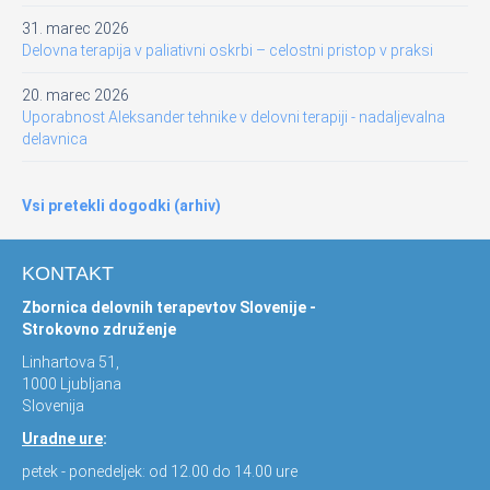
31. marec 2026
Delovna terapija v paliativni oskrbi – celostni pristop v praksi
20. marec 2026
Uporabnost Aleksander tehnike v delovni terapiji - nadaljevalna
delavnica
Vsi pretekli dogodki (arhiv)
KONTAKT
Zbornica delovnih terapevtov Slovenije -
Strokovno združenje
Linhartova 51,
1000 Ljubljana
Slovenija
Uradne ure
:
petek - ponedeljek: od 12.00 do 14.00 ure