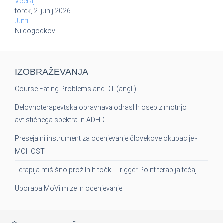
Včeraj
torek, 2. junij 2026
Jutri
Ni dogodkov
IZOBRAŽEVANJA
Course Eating Problems and DT (angl.)
Delovnoterapevtska obravnava odraslih oseb z motnjo
avtističnega spektra in ADHD
Presejalni instrument za ocenjevanje človekove okupacije -
MOHOST
Terapija mišišno prožilnih točk - Trigger Point terapija tečaj
Uporaba MoVi mize in ocenjevanje