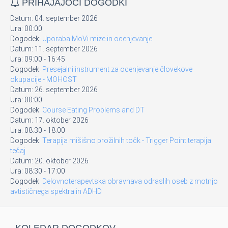
PRIHAJAJOČI DOGODKI
Datum:
04. september 2026
Ura:
00:00
Dogodek:
Uporaba MoVi mize in ocenjevanje
Datum:
11. september 2026
Ura:
09:00
-
16:45
Dogodek:
Presejalni instrument za ocenjevanje človekove
okupacije - MOHOST
Datum:
26. september 2026
Ura:
00:00
Dogodek:
Course Eating Problems and DT
Datum:
17. oktober 2026
Ura:
08:30
-
18:00
Dogodek:
Terapija mišišno prožilnih točk - Trigger Point terapija
tečaj
Datum:
20. oktober 2026
Ura:
08:30
-
17:00
Dogodek:
Delovnoterapevtska obravnava odraslih oseb z motnjo
avtističnega spektra in ADHD