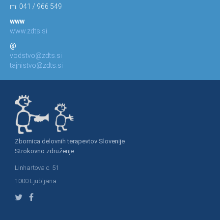
m: 041 / 966 549
www
www.zdts.si
@
vodstvo@zdts.si
tajnistvo@zdts.si
Zbornica delovnih terapevtov Slovenije
Strokovno združenje
Linhartova c. 51
1000 Ljubljana