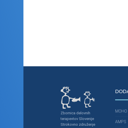
DOD
MOHO
Zbornica delovnih
terapevtov Slovenije
AMPS
Strokovno združenje