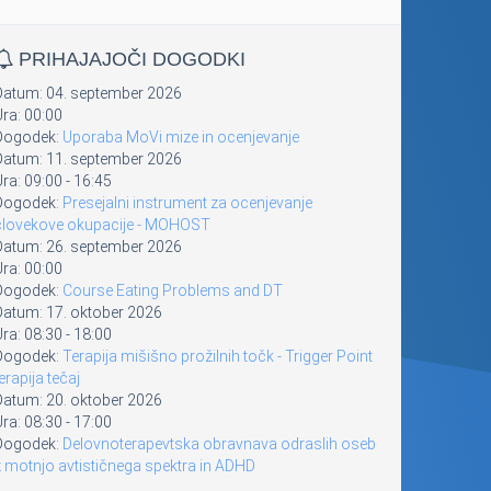
PRIHAJAJOČI DOGODKI
Datum:
04. september 2026
Ura:
00:00
Dogodek:
Uporaba MoVi mize in ocenjevanje
Datum:
11. september 2026
Ura:
09:00
-
16:45
Dogodek:
Presejalni instrument za ocenjevanje
človekove okupacije - MOHOST
Datum:
26. september 2026
Ura:
00:00
Dogodek:
Course Eating Problems and DT
Datum:
17. oktober 2026
Ura:
08:30
-
18:00
Dogodek:
Terapija mišišno prožilnih točk - Trigger Point
erapija tečaj
Datum:
20. oktober 2026
Ura:
08:30
-
17:00
Dogodek:
Delovnoterapevtska obravnava odraslih oseb
z motnjo avtističnega spektra in ADHD