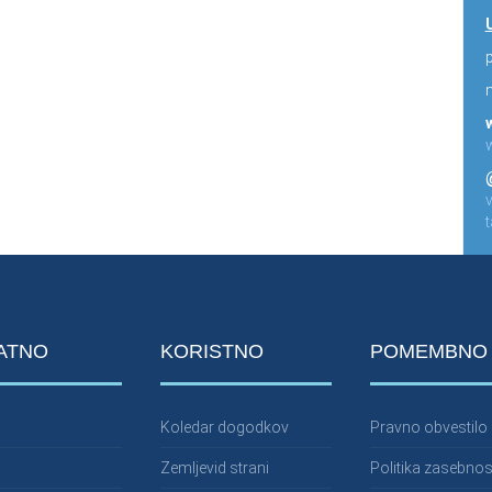
p
ATNO
KORISTNO
POMEMBNO
Koledar dogodkov
Pravno obvestilo
Zemljevid strani
Politika zasebnos