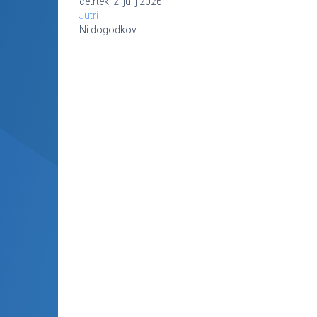
četrtek, 2. julij 2026
Jutri
Ni dogodkov