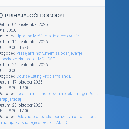
PRIHAJAJOČI DOGODKI
Datum:
04. september 2026
Ura:
00:00
Dogodek:
Uporaba MoVi mize in ocenjevanje
Datum:
11. september 2026
Ura:
09:00
-
16:45
Dogodek:
Presejalni instrument za ocenjevanje
človekove okupacije - MOHOST
Datum:
26. september 2026
Ura:
00:00
Dogodek:
Course Eating Problems and DT
Datum:
17. oktober 2026
Ura:
08:30
-
18:00
Dogodek:
Terapija mišišno prožilnih točk - Trigger Point
erapija tečaj
Datum:
20. oktober 2026
Ura:
08:30
-
17:00
Dogodek:
Delovnoterapevtska obravnava odraslih oseb
z motnjo avtističnega spektra in ADHD