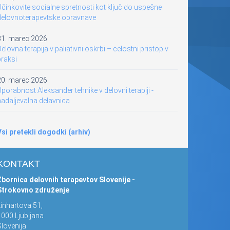
činkovite socialne spretnosti kot ključ do uspešne
delovnoterapevtske obravnave
31. marec 2026
elovna terapija v paliativni oskrbi – celostni pristop v
praksi
20. marec 2026
porabnost Aleksander tehnike v delovni terapiji -
nadaljevalna delavnica
Vsi pretekli dogodki (arhiv)
KONTAKT
Zbornica delovnih terapevtov Slovenije -
Strokovno združenje
Linhartova 51,
1000 Ljubljana
lovenija