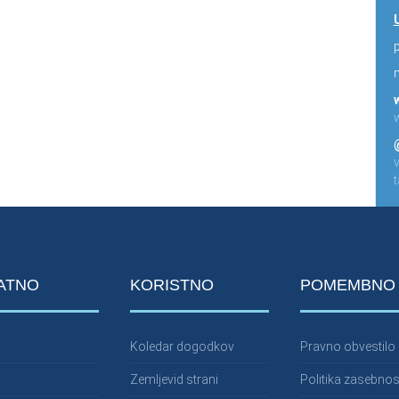
p
ATNO
KORISTNO
POMEMBNO
Koledar dogodkov
Pravno obvestilo
Zemljevid strani
Politika zasebnos