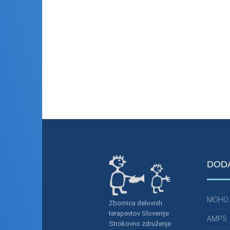
DOD
MOHO
Zbornica delovnih
terapevtov Slovenije
AMPS
Strokovno združenje