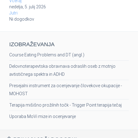
Včeraj
nedelja, 5. julij 2026
Jutri
Ni dogodkov
IZOBRAŽEVANJA
Course Eating Problems and DT (angl.)
Delovnoterapevtska obravnava odraslih oseb z motnjo
avtističnega spektra in ADHD
Presejalni instrument za ocenjevanje človekove okupacije -
MOHOST
Terapija mišišno prožilnih točk - Trigger Point terapija tečaj
Uporaba MoVi mize in ocenjevanje