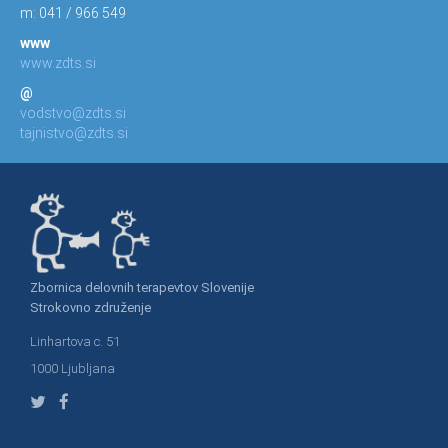
m: 041 / 966 549
www
www.zdts.si
@
vodstvo@zdts.si
tajnistvo@zdts.si
Zbornica delovnih terapevtov Slovenije
Strokovno združenje
Linhartova c. 51
1000 Ljubljana