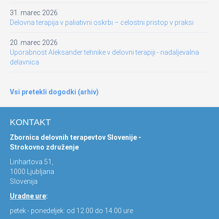
31. marec 2026
Delovna terapija v paliativni oskrbi – celostni pristop v praksi
20. marec 2026
Uporabnost Aleksander tehnike v delovni terapiji - nadaljevalna
delavnica
Vsi pretekli dogodki (arhiv)
KONTAKT
Zbornica delovnih terapevtov Slovenije -
Strokovno združenje
Linhartova 51,
1000 Ljubljana
Slovenija
Uradne ure
:
petek - ponedeljek: od 12.00 do 14.00 ure