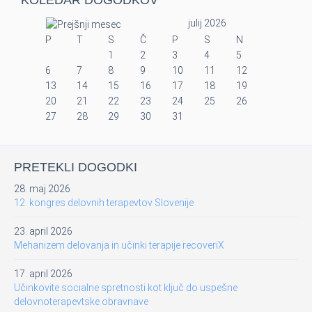
KOLEDAR DOGODKOV
julij 2026
P
T
S
Č
P
S
N
1
2
3
4
5
6
7
8
9
10
11
12
13
14
15
16
17
18
19
20
21
22
23
24
25
26
27
28
29
30
31
PRETEKLI DOGODKI
28. maj 2026
12. kongres delovnih terapevtov Slovenije
23. april 2026
Mehanizem delovanja in učinki terapije recoveriX
17. april 2026
Učinkovite socialne spretnosti kot ključ do uspešne
delovnoterapevtske obravnave