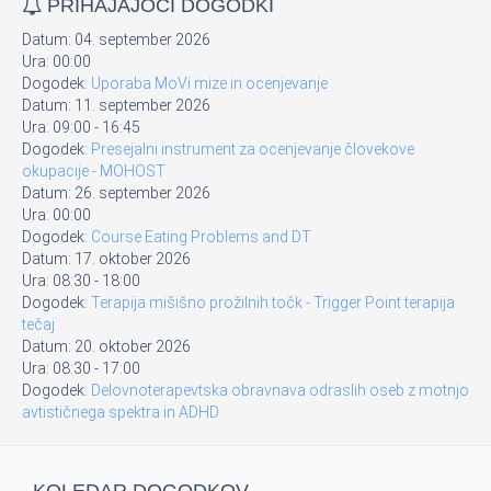
PRIHAJAJOČI DOGODKI
Datum:
04. september 2026
Ura:
00:00
Dogodek:
Uporaba MoVi mize in ocenjevanje
Datum:
11. september 2026
Ura:
09:00
-
16:45
Dogodek:
Presejalni instrument za ocenjevanje človekove
okupacije - MOHOST
Datum:
26. september 2026
Ura:
00:00
Dogodek:
Course Eating Problems and DT
Datum:
17. oktober 2026
Ura:
08:30
-
18:00
Dogodek:
Terapija mišišno prožilnih točk - Trigger Point terapija
tečaj
Datum:
20. oktober 2026
Ura:
08:30
-
17:00
Dogodek:
Delovnoterapevtska obravnava odraslih oseb z motnjo
avtističnega spektra in ADHD