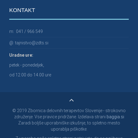
KONTAKT
m:
041 / 966 549
@:
tajnistvo@zdts.si
Uradne ure:
petek - ponedeljek,
od 12.00 do 14.00 ure
© 2019 Zbornica delovnih terapevtov Slovenije - strokovno
združenje. Vse pravice pridržane. Izdelava strani
baggia.si
Zaradi boljše uporabniške izkušnje, to spletno mesto
uporablja piškotke.