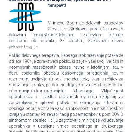
terapevt!
V imenu Zbornice delovnih terapevtov
Slovenije – Strokovnega združenja vsem
delovnim terapevtkam/delovnim terapevtom iskreno
čestitamo ob prazniku, 27. oktobru, Svetovnem dnevu
delovne terapije.
Poklic delovnega terapevta, katerega izobraževanje poteka že
od leta 1964 je zdravstveni poklic, ki se je v vsej svoji veličini in
neomejenih razsežnostih izkazal ravno v letošnjem letu, v
času epidemije, obdobju časovnega prilagajanja novim
razmeram, uveljavljanju poklicne identitete, iskanju rešitev za
opravljanje storitev, pri delu na daljavo in z uporabo sodobne
informacijsko-komunikacijske tehnologije. Vključenost
uporabnikov in izvedba dejavnosti oziroma okupacij za
zadovoljevanje njihovih potreb pri ohranjanju zdravja in
dobrega počutja odraža vašo strokovnost in empatičnost pri
izvajanju storitev. Pri rehabilitaciji posameznikov s post COVID
sindromom ste sledili cilju zagotoviti čim hitrejše vključevanje
uporabnika v ustaljene tirnice socialnega in družbenega