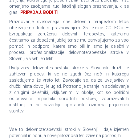
življenja, kakršnega je posameznik živel pred boleznijo. Vse
omenjeno zaobjame tudi letošnji slogan praznovanja, ki se
glasi:
PRIPADAJ. BODI TI
.
Praznovanje svetovnega dne delovnih terapevtom letos
obeležujemo tudi s praznovanjem 35 letnice COTEC-a –
Evropskega združenja delovnih terapevtov, kateremu
čestitamo za doseženi jubilej ter se mu zahvaljujemo za vso
pomoč in podporo, katere smo bili in smo je deležni v
procesu profesionalizacije delovnoterapevtske stroke v
Sloveniji v vseh leh letih.
Uveljavitev delovnoterapevtske stroke v Slovenski družbi je
zahteven proces, ki se ne zgodi čez noč in katerega
zasledujemo že vrsto let. Zavedajte se, da za uveljavitev v
družbi nista dovolj le ugled. Potrebno je znanje in sodelovanje
z drugimi deležniki, vključenimi v okolje, kot so politični
odločevalci, pripadniki sorodnih poklicev, izobraževalnih
institucij in ne nazadnje uporabniki oziroma prejemniki
storitev.
Vse to delovnoterapevtski stroki v Sloveniji daje izjemen
potencial in ponuja nove priložnosti ter izzive na področjih: