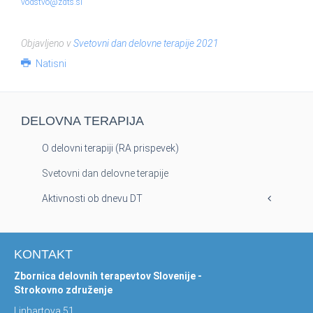
vodstvo@zdts.si
Objavljeno v
Svetovni dan delovne terapije 2021
Natisni
DELOVNA TERAPIJA
O delovni terapiji (RA prispevek)
Svetovni dan delovne terapije
Aktivnosti ob dnevu DT
KONTAKT
Zbornica delovnih terapevtov Slovenije -
Strokovno združenje
Linhartova 51,