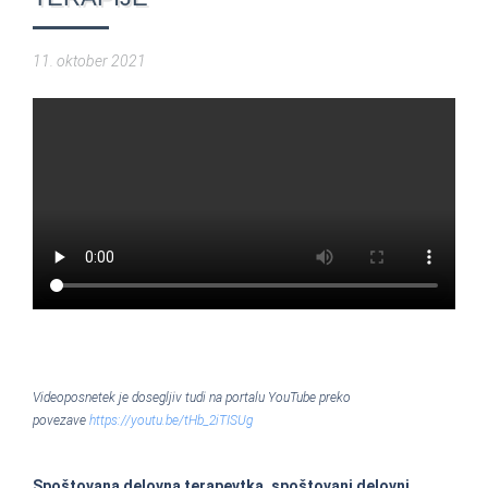
11. oktober 2021
Videoposnetek je dosegljiv tudi na portalu YouTube preko
povezave
https://youtu.be/tHb_2iTISUg
Spoštovana delovna terapevtka, spoštovani delovni