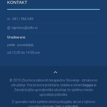
KONTAKT
m:
041 / 966 549
@:
tajnistvo@zdts.si
Uradne ure:
petek - ponedeljek,
od 12.00 do 14.00 ure
© 2019 Zbornica delovnih terapevtov Slovenije - strokovno
združenje. Vse pravice pridržane. Izdelava strani
baggia.si
Zaradi boljše uporabniške izkušnje, to spletno mesto
uporablja piškotke.
Z uporabo naše spletne strani potrjujete, da se z njihovo
uporabo strinjate.
Več o piškotkih.