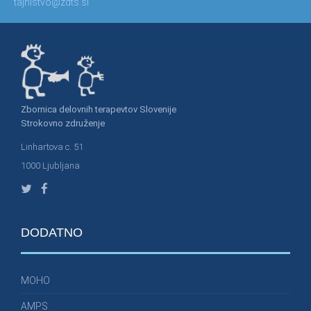
tajnistvo@zdts.si
Zbornica delovnih terapevtov Slovenije
Strokovno združenje
Linhartova c. 51
1000 Ljubljana
DODATNO
MOHO
AMPS