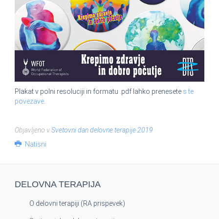
Plakat v polni resoluciji in formatu .pdf lahko prenesete
s te
povezave
.
Objavljeno v
Svetovni dan delovne terapije 2019
Natisni
DELOVNA TERAPIJA
O delovni terapiji (RA prispevek)