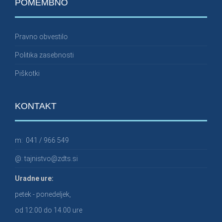
POMEMBNO
Pravno obvestilo
Politika zasebnosti
Piškotki
KONTAKT
m:
041 / 966 549
@:
tajnistvo@zdts.si
Uradne ure:
petek - ponedeljek,
od 12.00 do 14.00 ure