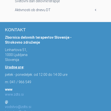
Svetovni dan delovne terapije
Aktivnosti ob dnevu DT
KONTAKT
Zbornica delovnih terapevtov Slovenije -
Strokovno združenje
Linhartova 51,
1000 Ljubljana
Slovenija
Uradne ure
:
petek - ponedeljek: od 12.00 do 14.00 ure
m: 041 / 966 549
www
www.zdts.si
@
vodstvo@zdts.si