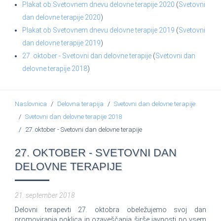
Plakat ob Svetovnem dnevu delovne terapije 2020
(
Svetovni
dan delovne terapije 2020
)
Plakat ob Svetovnem dnevu delovne terapije 2019
(
Svetovni
dan delovne terapije 2019
)
27. oktober - Svetovni dan delovne terapije
(
Svetovni dan
delovne terapije 2018
)
Naslovnica
Delovna terapija
Svetovni dan delovne terapije
Svetovni dan delovne terapije 2018
27. oktober - Svetovni dan delovne terapije
27. OKTOBER - SVETOVNI DAN
DELOVNE TERAPIJE
21. september 2018
Delovni terapevti 27. oktobra obeležujemo svoj dan
promoviranja poklica in ozaveščanja širše javnosti po vsem