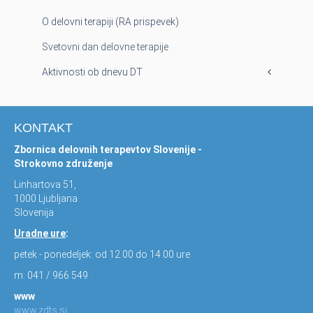
O delovni terapiji (RA prispevek)
Svetovni dan delovne terapije
Aktivnosti ob dnevu DT
KONTAKT
Zbornica delovnih terapevtov Slovenije -
Strokovno združenje
Linhartova 51,
1000 Ljubljana
Slovenija
Uradne ure
:
petek - ponedeljek: od 12.00 do 14.00 ure
m: 041 / 966 549
www
www.zdts.si