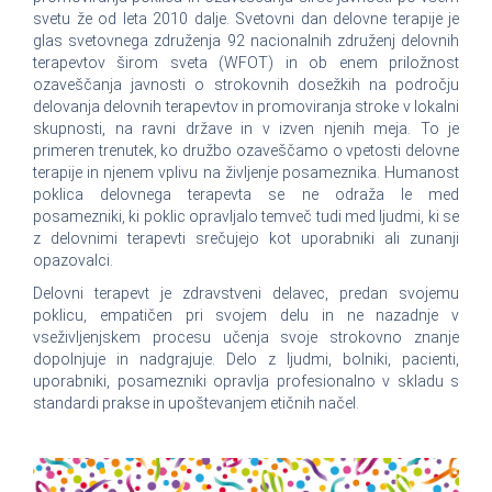
svetu že od leta 2010 dalje. Svetovni dan delovne terapije je
glas svetovnega združenja 92 nacionalnih združenj delovnih
terapevtov širom sveta (WFOT) in ob enem priložnost
ozaveščanja javnosti o strokovnih dosežkih na področju
delovanja delovnih terapevtov in promoviranja stroke v lokalni
skupnosti, na ravni države in v izven njenih meja. To je
primeren trenutek, ko družbo ozaveščamo o vpetosti delovne
terapije in njenem vplivu na življenje posameznika. Humanost
poklica delovnega terapevta se ne odraža le med
posamezniki, ki poklic opravljalo temveč tudi med ljudmi, ki se
z delovnimi terapevti srečujejo kot uporabniki ali zunanji
opazovalci.
Delovni terapevt je zdravstveni delavec, predan svojemu
poklicu, empatičen pri svojem delu in ne nazadnje v
vseživljenjskem procesu učenja svoje strokovno znanje
dopolnjuje in nadgrajuje. Delo z ljudmi, bolniki, pacienti,
uporabniki, posamezniki opravlja profesionalno v skladu s
standardi prakse in upoštevanjem etičnih načel.