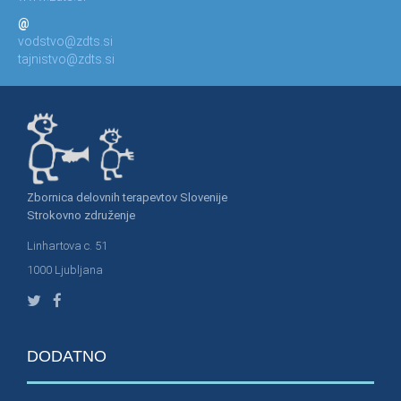
@
vodstvo@zdts.si
tajnistvo@zdts.si
Zbornica delovnih terapevtov Slovenije
Strokovno združenje
Linhartova c. 51
1000 Ljubljana
DODATNO